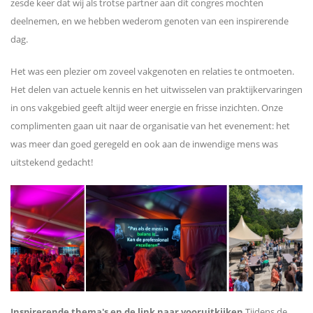
zesde keer dat wij als trotse partner aan dit congres mochten
deelnemen, en we hebben wederom genoten van een inspirerende
dag.
Het was een plezier om zoveel vakgenoten en relaties te ontmoeten.
Het delen van actuele kennis en het uitwisselen van praktijkervaringen
in ons vakgebied geeft altijd weer energie en frisse inzichten. Onze
complimenten gaan uit naar de organisatie van het evenement: het
was meer dan goed geregeld en ook aan de inwendige mens was
uitstekend gedacht!
Inspirerende thema's en de link naar vooruitkijken
Tijdens de