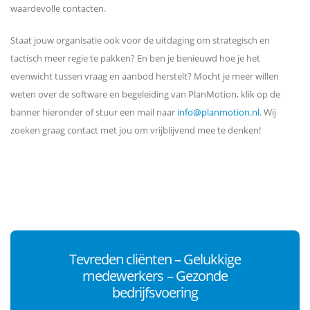
waardevolle contacten.
Staat jouw organisatie ook voor de uitdaging om strategisch en
tactisch meer regie te pakken? En ben je benieuwd hoe je het
evenwicht tussen vraag en aanbod herstelt? Mocht je meer willen
weten over de software en begeleiding van PlanMotion, klik op de
banner hieronder of stuur een mail naar
info@planmotion.nl
. Wij
zoeken graag contact met jou om vrijblijvend mee te denken!
Tevreden cliënten – Gelukkige
medewerkers – Gezonde
bedrijfsvoering