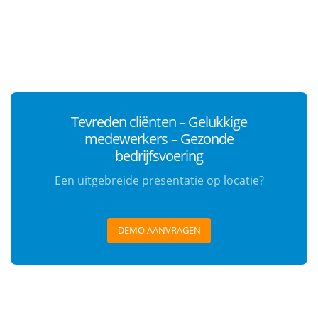
Tevreden cliënten – Gelukkige
medewerkers – Gezonde
bedrijfsvoering
Een uitgebreide presentatie op locatie?
DEMO AANVRAGEN