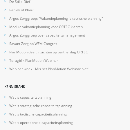
De Stille Dief
Paniek of Plan?
Argos Zorggroep: "Vakantieplanning is tactische planning"
Module vakantieplanning voor ORTEC klanten
Argos Zorggroep over capaciteitsmanagement
Savant Zorg op WFM Congres
PlanMotion deelt inzichten op partnerdag ORTEC
Terugblik PlanMotion Webinar
Webinar week - Mis het PlanMotion Webinar niet!
KENNISBANK
Wat is capaciteitsplanning
Wat is strategische capaciteitsplanning
Wat is tactische capaciteitsplanning
Wat is operationele capaciteitsplanning