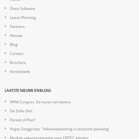
Onze Software
Leave Planning
Partners
Nieuws
Blog
Contact
Brochure
Kennisbank
LAATSTE NIEUWS EN BLOGS
WFM Congres. De kunst van balans
De Stille Dief
Paniek of Plan?
Argos Zorggroep: "Vakantieplanning is tactische planning"
Module vakantieplanning voor ORTEC klanten