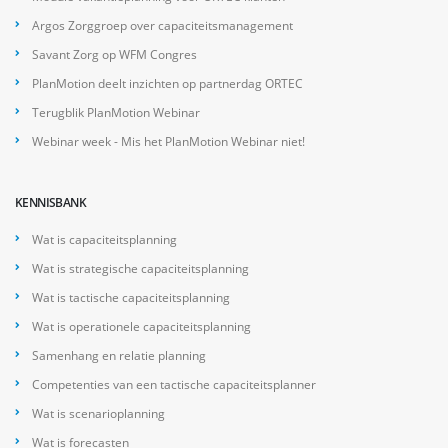
Argos Zorggroep over capaciteitsmanagement
Savant Zorg op WFM Congres
PlanMotion deelt inzichten op partnerdag ORTEC
Terugblik PlanMotion Webinar
Webinar week - Mis het PlanMotion Webinar niet!
KENNISBANK
Wat is capaciteitsplanning
Wat is strategische capaciteitsplanning
Wat is tactische capaciteitsplanning
Wat is operationele capaciteitsplanning
Samenhang en relatie planning
Competenties van een tactische capaciteitsplanner
Wat is scenarioplanning
Wat is forecasten