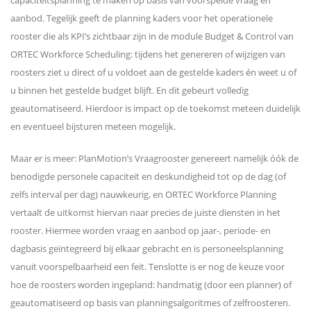
capaciteitsplanning te maken op basis van voorspelde vraag en
aanbod. Tegelijk geeft de planning kaders voor het operationele
rooster die als KPI’s zichtbaar zijn in de module Budget & Control van
ORTEC Workforce Scheduling: tijdens het genereren of wijzigen van
roosters ziet u direct of u voldoet aan de gestelde kaders én weet u of
u binnen het gestelde budget blijft. En dit gebeurt volledig
geautomatiseerd. Hierdoor is impact op de toekomst meteen duidelijk
en eventueel bijsturen meteen mogelijk.
Maar er is meer: PlanMotion’s Vraagrooster genereert namelijk óók de
benodigde personele capaciteit en deskundigheid tot op de dag (of
zelfs interval per dag) nauwkeurig, en ORTEC Workforce Planning
vertaalt de uitkomst hiervan naar precies de juiste diensten in het
rooster. Hiermee worden vraag en aanbod op jaar-, periode- en
dagbasis geïntegreerd bij elkaar gebracht en is personeelsplanning
vanuit voorspelbaarheid een feit. Tenslotte is er nog de keuze voor
hoe de roosters worden ingepland: handmatig (door een planner) of
geautomatiseerd op basis van planningsalgoritmes of zelfroosteren.