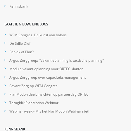
Kennisbank
LAATSTE NIEUWS EN BLOGS
WFM Congres. De kunst van balans
De Stille Dief
Paniek of Plan?
Argos Zorggroep: "Vakantieplanning is tactische planning"
Module vakantieplanning voor ORTEC klanten
Argos Zorggroep over capaciteitsmanagement
Savant Zorg op WFM Congres
PlanMotion deelt inzichten op partnerdag ORTEC
Terugblik PlanMotion Webinar
Webinar week - Mis het PlanMotion Webinar niet!
KENNISBANK